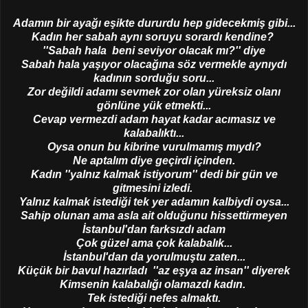
Adamın bir ayağı eşikte dururdu hep gidecekmiş gibi...
Kadın her sabah aynı soruyu sorardı kendine?
''Sabah hala beni seviyor olacak mı?'' diye
Sabah hala yaşıyor olacağına söz vermekle aynıydı
kadının sorduğu soru...
Zor değildi adamı sevmek zor olan yüreksiz olanı
gönlüne yük etmekti...
Cevap vermezdi adam hayat kadar acımasız ve
kalabalıktı...
Oysa onun bu kibrine vurulmamış mıydı?
Ne aptalım diye geçirdi içinden.
Kadın ''yalnız kalmak istiyorum'' dedi bir gün ve
gitmesini izledi.
Yalnız kalmak istediği tek yer adamın kalbiydi oysa...
Sahip olunan ama asla ait olduğunu hissettirmeyen
İstanbul'dan farksızdı adam
Çok güzel ama çok kalabalık...
İstanbul'dan da yorulmuştu zaten...
Küçük bir bavul hazırladı ''az eşya az insan'' diyerek
Kimsenin kalabalığı olamazdı kadın.
Tek istediği nefes almaktı.